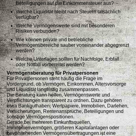
Beteiligungen auf die Einkommensteuer aus?
Welche Liquidität bleibt nach Steuern tatsächlich
verfügbar?
Welche Vermögenswerte sind mit besonderen
Risiken verbunden?
Wie können private und betriebliche
Vermögensbereiche sauber voneinander abgegrenzt
werden?
Welche Unterlagen sollten für Nachfolge, Erbfall
oder Notfall vorbereitet werden?
Vermögensberatung für Privatpersonen
Für Privatpersonen steht häufig die Frage im
Vordergrund, ob Vermögen, Einkommen, Altersvorsorge
und Liquidität langfristig zusammenpassen.
Die Beratung kann helfen, Vermögenswerte und
Verpflichtungen transparent zu ordnen. Dazu gehören
etwa Bankguthaben, Wertpapiere, Immobilien, Darlehen,
Versicherungen, Rentenansprüche, Beteiligungen und
sonstige Vermögenspositionen.
Gerade bei mehreren Einkunftsquellen,
Immobilienvermögen, größeren Kapitalanlagen oder
bevorstehenden Vermögensübertragungen ist eine