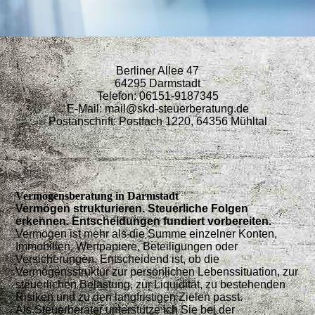
Berliner Allee 47
64295 Darmstadt
Telefon: 06151-9187345
E-Mail: mail@skd-steuerberatung.de
Postanschrift: Postfach 1220, 64356 Mühltal
Vermögensberatung in Darmstadt
Vermögen strukturieren. Steuerliche Folgen
erkennen. Entscheidungen fundiert vorbereiten.
Vermögen ist mehr als die Summe einzelner Konten,
Immobilien, Wertpapiere, Beteiligungen oder
Versicherungen. Entscheidend ist, ob die
Vermögensstruktur zur persönlichen Lebenssituation, zur
steuerlichen Belastung, zur Liquidität, zu bestehenden
Risiken und zu den langfristigen Zielen passt.
Als Steuerberater unterstütze ich Sie bei der