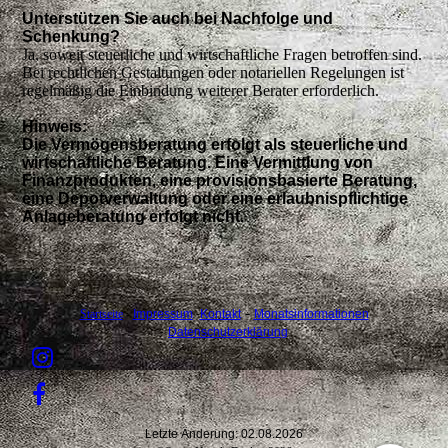
Unterstützen Sie auch bei Nachfolge und
Schenkung?
Ja, soweit steuerliche und wirtschaftliche Fragen betroffen sind.
Bei rechtlichen Gestaltungen oder notariellen Regelungen ist
regelmäßig die Einbindung weiterer Berater erforderlich.
Hinweis:
Die Vermögensberatung erfolgt als steuerliche und
wirtschaftliche Beratung. Eine Vermittlung von
Finanzprodukten, eine provisionsbasierte Beratung,
eine Depotverwaltung oder eine erlaubnispflichtige
Anlageberatung erfolgt nicht.
-
Startseite
-
Impressum
-
Kontakt
Monatsinformationen
-
Datenschutzerklärung
Letzte Änderung: 02.08.2026