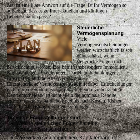
Ziel ist eine klare Antwort auf die Frage: Ist Ihr Vermögen so
aufgebaut, dass es zu Ihrer aktuellen und künftigen
Lebenssituation passt?
Steuerliche
Vermögensplanung
Viele
Vermögensentscheidungen
werden wirtschaftlich falsch
eingeschätzt, wenn
steuerliche Folgen nicht
berücksichtigt werden. Das betrifft insbesondere Immobilien,
Kapitalanlagen, Beteiligungen, Darlehen, Schenkungen,
Erbschaften und die Altersversorgung.
Eine steuerliche Vermögensplanung hilft dabei, Entscheidungen
nicht nur vor Steuern, sondern nach Steuern zu betrachten.
Denn entscheidend ist nicht allein die nominale Rendite,
sondern das wirtschaftliche Ergebnis nach Kosten, Risiken,
Liquiditätsbelastung und Steuerzahlungen.
Typische Fragestellungen sind:
Welche steuerlichen Folgen hat eine
Vermögensumschichtung?
Wie wirken sich Immobilien, Kapitalerträge oder