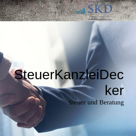
SteuerKanzleiDec
ker
Steuer und Beratung