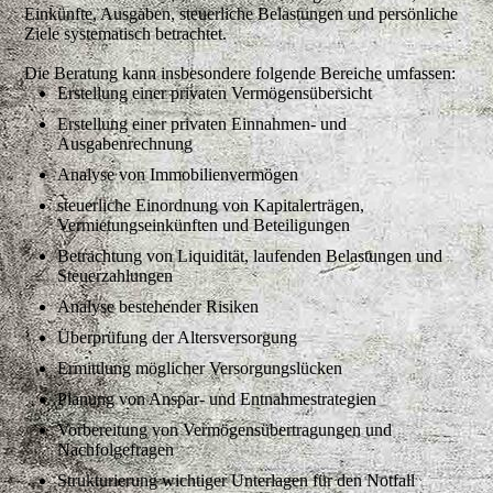
Einkünfte, Ausgaben, steuerliche Belastungen und persönliche
Ziele systematisch betrachtet.
Die Beratung kann insbesondere folgende Bereiche umfassen:
Erstellung einer privaten Vermögensübersicht
Erstellung einer privaten Einnahmen- und
Ausgabenrechnung
Analyse von Immobilienvermögen
steuerliche Einordnung von Kapitalerträgen,
Vermietungseinkünften und Beteiligungen
Betrachtung von Liquidität, laufenden Belastungen und
Steuerzahlungen
Analyse bestehender Risiken
Überprüfung der Altersversorgung
Ermittlung möglicher Versorgungslücken
Planung von Anspar- und Entnahmestrategien
Vorbereitung von Vermögensübertragungen und
Nachfolgefragen
Strukturierung wichtiger Unterlagen für den Notfall