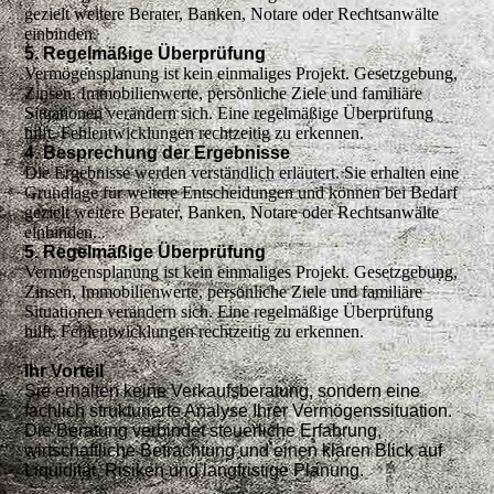
gezielt weitere Berater, Banken, Notare oder Rechtsanwälte
einbinden.
5. Regelmäßige Überprüfung
Vermögensplanung ist kein einmaliges Projekt. Gesetzgebung,
Zinsen, Immobilienwerte, persönliche Ziele und familiäre
Situationen verändern sich. Eine regelmäßige Überprüfung
hilft, Fehlentwicklungen rechtzeitig zu erkennen.
4. Besprechung der Ergebnisse
Die Ergebnisse werden verständlich erläutert. Sie erhalten eine
Grundlage für weitere Entscheidungen und können bei Bedarf
gezielt weitere Berater, Banken, Notare oder Rechtsanwälte
einbinden.
5. Regelmäßige Überprüfung
Vermögensplanung ist kein einmaliges Projekt. Gesetzgebung,
Zinsen, Immobilienwerte, persönliche Ziele und familiäre
Situationen verändern sich. Eine regelmäßige Überprüfung
hilft, Fehlentwicklungen rechtzeitig zu erkennen.
Ihr Vorteil
Sie erhalten keine Verkaufsberatung, sondern eine
fachlich strukturierte Analyse Ihrer Vermögenssituation.
Die Beratung verbindet steuerliche Erfahrung,
wirtschaftliche Betrachtung und einen klaren Blick auf
Liquidität, Risiken und langfristige Planung.