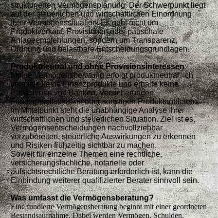
strukturierten Vermögensplanung. Der Schwerpunkt liegt
auf der steuerlichen und wirtschaftlichen Einordnung
Ihrer Vermögenssituation. Es geht nicht um
Produktverkauf, Provisionen oder pauschale
Anlageempfehlungen, sondern um Transparenz,
Ordnung und belastbare Entscheidungsgrundlagen.
Produktneutral und ohne Provisionsinteressen
Meine Vermögensberatung erfolgt produktneutral. Ich
vermittle keine Finanzprodukte und erhalte keine
Provisionen von Banken, Versicherungen,
Fondsgesellschaften oder sonstigen Produktanbietern.
Im Mittelpunkt steht die unabhängige Analyse Ihrer
wirtschaftlichen und steuerlichen Situation. Ziel ist es,
Vermögensentscheidungen nachvollziehbar
vorzubereiten, steuerliche Auswirkungen zu erkennen
und Risiken frühzeitig sichtbar zu machen.
Soweit für einzelne Themen eine rechtliche,
versicherungsfachliche, notarielle oder
aufsichtsrechtliche Beratung erforderlich ist, kann die
Einbindung weiterer qualifizierter Berater sinnvoll sein.
Was umfasst die Vermögensberatung?
Eine fundierte Vermögensberatung beginnt mit einer geordneten
Bestandsaufnahme. Dabei werden Vermögen, Schulden,