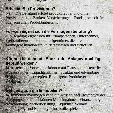
Erhalten Sie Provisionen?
Nein. Die Beratung erfolgt produktneutral und ohne
Provisionen von Banken, Versicherungen, Fondsgesellschaften
oder sonstigen Produktanbietern.
Für wen eignet sich die Vermögensberatung?
Die Beratung eignet sich für Privatpersonen, Unternehmer,
Freiberufler und Immobilieneigentümer, die ihre
Vermögenssituation strukturiert erfassen und steuerlich
einordnen möchten.
Können bestehende Bank- oder Anlagevorschläge
geprüft werden?
Ja, bestehende Vorschläge können auf Plausibilität, steuerliche
Auswirkungen, Liquiditätsfolgen, Struktur und erkennbare
Risiken betrachtet werden. Eine eigene Produktvermittlung
erfolgt nicht.
Geht es auch um Immobilien?
Ja. Immobilienvermögen kann ein wesentlicher Bestandteil der
Beratung sein. Dabei können Mieteinnahmen, Finanzierung,
Abschreibung, Steuerbelastung, Liquidität, Verkauf,
Übertragung und Nachfolge eine Rolle spielen.