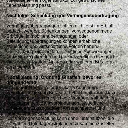
vorhandene Vermögensstruktur zur gewünschten
Lebensplanung passt.
Nachfolge, Schenkung und Vermögensübertragung
Vermögensübertragungen sollten nicht erst im Erbfall
bedacht werden. Schenkungen, vorweggenommene
Erbfolge, Immobilienübertragungen oder
Beteiligungsübertragungen können erhebliche
steuerliche und wirtschaftliche Folgen haben.
Die Beratung kann helfen, steuerliche Auswirkungen
frühzeitig zu erkennen und die notwendigen Gespräche
mit Rechtsanwälten, Notaren oder weiteren Beratern
vorzubereiten.
Notfallplanung: Ordnung schaffen, bevor es
dringend wird
Ein geordneter Notfallordner kann Angehörige,
Bevollmächtigte und Berater erheblich entlasten. Dazu
gehören insbesondere wichtige Verträge, Vollmachten,
Versicherungen, Bankverbindungen, steuerliche
Unterlagen, Zugangsdaten, Ansprechpartner und
behördliche Dokumente.
Die Vermögensberatung kann dabei unterstützen, die
relevanten Unterlagen strukturiert zusammenzustellen