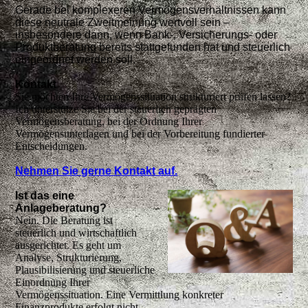
Gerade bei komplexeren Vermögensverhältnissen kann
diese neutrale Zweitmeinung wertvoll sein –
insbesondere dann, wenn Bank-, Versicherungs- oder
Produktberatung bereits stattgefunden hat und steuerlich
eingeordnet werden soll.
Kontakt
Sie möchten Ihre Vermögenssituation strukturiert prüfen lassen?
Ich unterstütze Sie bei der steuerlich geprägten
Vermögensberatung, bei der Ordnung Ihrer
Vermögensunterlagen und bei der Vorbereitung fundierter
Entscheidungen.
Nehmen Sie gerne Kontakt auf.
Ist das eine
Anlageberatung?
Nein. Die Beratung ist
steuerlich und wirtschaftlich
ausgerichtet. Es geht um
Analyse, Strukturierung,
Plausibilisierung und steuerliche
Einordnung Ihrer
Vermögenssituation. Eine Vermittlung konkreter
Finanzprodukte erfolgt nicht.