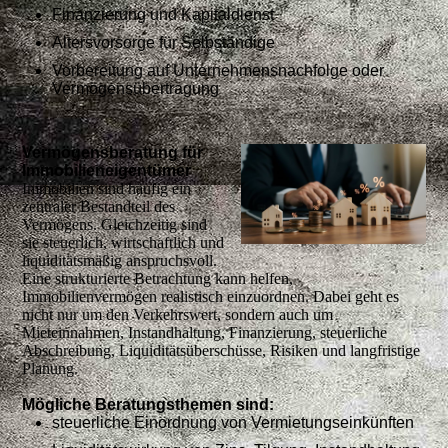
Finanzierung und Kapitaldienst
Altersvorsorge für Selbständige
Vorbereitung auf Unternehmensnachfolge oder
Vermögensübertragung
Vermögensberatung für
Immobilieneigentümer
Immobilien sind häufig ein
zentraler Bestandteil des
Vermögens. Gleichzeitig sind
sie steuerlich, wirtschaftlich und
liquiditätsmäßig anspruchsvoll.
Eine strukturierte Betrachtung kann helfen,
Immobilienvermögen realistisch einzuordnen. Dabei geht es
nicht nur um den Verkehrswert, sondern auch um
Mieteinnahmen, Instandhaltung, Finanzierung, steuerliche
Abschreibung, Liquiditätsüberschüsse, Risiken und langfristige
Planung.
Mögliche Beratungsthemen sind:
steuerliche Einordnung von Vermietungseinkünften