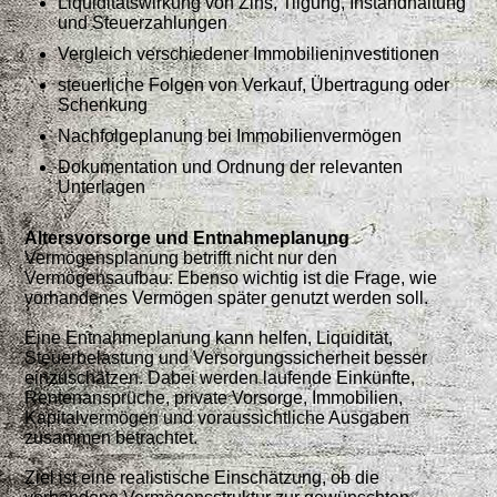
Liquiditätswirkung von Zins, Tilgung, Instandhaltung
und Steuerzahlungen
Vergleich verschiedener Immobilieninvestitionen
steuerliche Folgen von Verkauf, Übertragung oder
Schenkung
Nachfolgeplanung bei Immobilienvermögen
Dokumentation und Ordnung der relevanten
Unterlagen
Altersvorsorge und Entnahmeplanung
Vermögensplanung betrifft nicht nur den
Vermögensaufbau. Ebenso wichtig ist die Frage, wie
vorhandenes Vermögen später genutzt werden soll.
Eine Entnahmeplanung kann helfen, Liquidität,
Steuerbelastung und Versorgungssicherheit besser
einzuschätzen. Dabei werden laufende Einkünfte,
Rentenansprüche, private Vorsorge, Immobilien,
Kapitalvermögen und voraussichtliche Ausgaben
zusammen betrachtet.
Ziel ist eine realistische Einschätzung, ob die