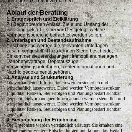
und Lücken sichtbar zu machen.
Ablauf der Beratung
1. Erstgespräch und Zielklärung
Zu Beginn werden Anlass, Ziele und Umfang der
Beratung geklärt. Dabei wird festgelegt, welche
Vermögensbereiche betrachtet werden sollen.
2. Unterlagen und Bestandsaufnahme
Anschließend werden die relevanten Unterlagen
zusammengestellt. Dazu können Steuerbescheide,
Einkommensteuererklärungen, Immobilienunterlagen,
Darlehensverträge, Depotauszüge,
Versicherungsunterlagen, Renteninformationen und
Nachfolgedokumente gehören.
3. Analyse und Strukturierung
Die vorhandenen Informationen werden steuerlich und
wirtschaftlich ausgewertet. Dabei werden Vermögensstruktur,
Liquidität, Risiken, Steuerfolgen und Planungsbedarf sichtbar
gemacht.Die vorhandenen Informationen werden steuerlich und
wirtschaftlich ausgewertet. Dabei werden Vermögensstruktur,
Liquidität, Risiken, Steuerfolgen und Planungsbedarf sichtbar
gemacht.
4. Besprechung der Ergebnisse
Die Ergebnisse werden verständlich erläutert. Sie erhalten eine
Grundlage für weitere Entscheidungen und können bei Bedarf