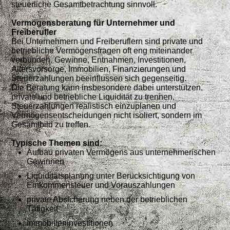
steuerliche Gesamtbetrachtung sinnvoll.
Vermögensberatung für Unternehmer und
Freiberufler
Bei Unternehmern und Freiberuflern sind private und
betriebliche Vermögensfragen oft eng miteinander
verbunden. Gewinne, Entnahmen, Investitionen,
Altersvorsorge, Immobilien, Finanzierungen und
Steuerzahlungen beeinflussen sich gegenseitig.
Die Beratung kann insbesondere dabei unterstützen,
private und betriebliche Liquidität zu trennen,
Steuerzahlungen realistisch einzuplanen und
Vermögensentscheidungen nicht isoliert, sondern im
Gesamtbild zu treffen.
Typische Themen sind:
Aufbau privaten Vermögens aus unternehmerischen
Gewinnen
Liquiditätsplanung unter Berücksichtigung von
Einkommensteuer und Vorauszahlungen
private Absicherung neben der betrieblichen
Tätigkeit
Immobilieninvestitionen