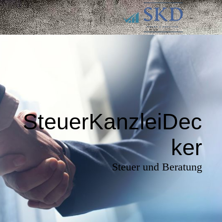
SteuerKanzleiDec
ker
Steuer und Beratung