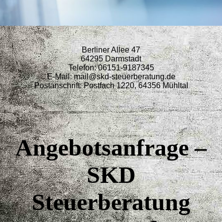
Berliner Allee 47
64295 Darmstadt
Telefon: 06151-9187345
E-Mail: mail@skd-steuerberatung.de
Postanschrift: Postfach 1220, 64356 Mühltal
Angebotsanfrage –
SKD
Steuerberatung