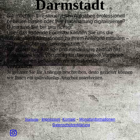
Darmstadt
Sie möchten Ihre steuerlichen Aufgaben professionell
betreuen lassen oder Ihre Buchhaltung digitalisieren?
Dann sind Sie bei uns richtig.
Über das folgende Formular können Sie uns die
wichtigsten Informationen zu Ihrem Anliegen mitteilen –
schnell, sicher und unkompliziert.
Wir prüfen Ihre Anfrage und melden uns zeitnah mit
einem konkreten Vorschlag für das weitere Vorgehen.
Ihre Angaben behandeln wir selbstverständlich
vertraulich.
Je genauer Sie Ihr Anliegen beschreiben, desto gezielter können
wir Ihnen ein individuelles Angebot unterbreiten.
-
Startseite
-
Impressum
-
Kontakt
Monatsinformationen
-
Datenschutzerklärung