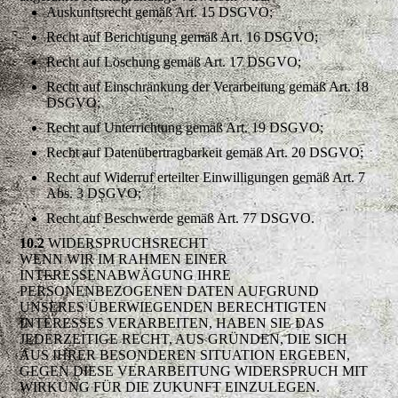
Auskunftsrecht gemäß Art. 15 DSGVO;
Recht auf Berichtigung gemäß Art. 16 DSGVO;
Recht auf Löschung gemäß Art. 17 DSGVO;
Recht auf Einschränkung der Verarbeitung gemäß Art. 18
DSGVO;
Recht auf Unterrichtung gemäß Art. 19 DSGVO;
Recht auf Datenübertragbarkeit gemäß Art. 20 DSGVO;
Recht auf Widerruf erteilter Einwilligungen gemäß Art. 7
Abs. 3 DSGVO;
Recht auf Beschwerde gemäß Art. 77 DSGVO.
10.2
WIDERSPRUCHSRECHT
WENN WIR IM RAHMEN EINER
INTERESSENABWÄGUNG IHRE
PERSONENBEZOGENEN DATEN AUFGRUND
UNSERES ÜBERWIEGENDEN BERECHTIGTEN
INTERESSES VERARBEITEN, HABEN SIE DAS
JEDERZEITIGE RECHT, AUS GRÜNDEN, DIE SICH
AUS IHRER BESONDEREN SITUATION ERGEBEN,
GEGEN DIESE VERARBEITUNG WIDERSPRUCH MIT
WIRKUNG FÜR DIE ZUKUNFT EINZULEGEN.