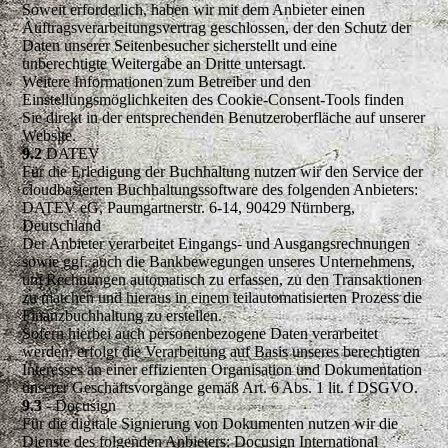
Soweit erforderlich, haben wir mit dem Anbieter einen
Auftragsverarbeitungsvertrag geschlossen, der den Schutz der
Daten unserer Seitenbesucher sicherstellt und eine
unberechtigte Weitergabe an Dritte untersagt.
Weitere Informationen zum Betreiber und den
Einstellungsmöglichkeiten des Cookie-Consent-Tools finden
Sie direkt in der entsprechenden Benutzeroberfläche auf unserer
Website.
9.2
DATEV
Für die Erledigung der Buchhaltung nutzen wir den Service der
cloudbasierten Buchhaltungssoftware des folgenden Anbieters:
DATEV eG, Paumgartnerstr. 6-14, 90429 Nürnberg,
Deutschland
Der Anbieter verarbeitet Eingangs- und Ausgangsrechnungen
sowie ggf. auch die Bankbewegungen unseres Unternehmens,
um Rechnungen automatisch zu erfassen, zu den Transaktionen
zu matchen und hieraus in einem teilautomatisierten Prozess die
Finanzbuchhaltung zu erstellen.
Sofern hierbei auch personenbezogene Daten verarbeitet
werden, erfolgt die Verarbeitung auf Basis unseres berechtigten
Interesses an einer effizienten Organisation und Dokumentation
unserer Geschäftsvorgänge gemäß Art. 6 Abs. 1 lit. f DSGVO.
9.3
- Docusign
Für die digitale Signierung von Dokumenten nutzen wir die
Dienste des folgenden Anbieters: Docusign International