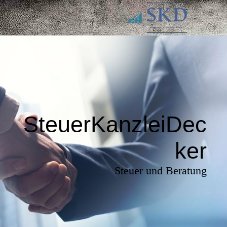
SteuerKanzleiDec
ker
Steuer und Beratung