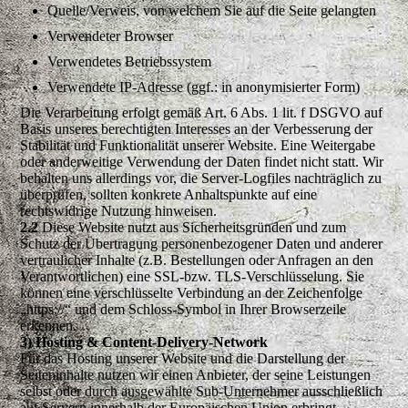
Quelle/Verweis, von welchem Sie auf die Seite gelangten
Verwendeter Browser
Verwendetes Betriebssystem
Verwendete IP-Adresse (ggf.: in anonymisierter Form)
Die Verarbeitung erfolgt gemäß Art. 6 Abs. 1 lit. f DSGVO auf
Basis unseres berechtigten Interesses an der Verbesserung der
Stabilität und Funktionalität unserer Website. Eine Weitergabe
oder anderweitige Verwendung der Daten findet nicht statt. Wir
behalten uns allerdings vor, die Server-Logfiles nachträglich zu
überprüfen, sollten konkrete Anhaltspunkte auf eine
rechtswidrige Nutzung hinweisen.
2.2
Diese Website nutzt aus Sicherheitsgründen und zum
Schutz der Übertragung personenbezogener Daten und anderer
vertraulicher Inhalte (z.B. Bestellungen oder Anfragen an den
Verantwortlichen) eine SSL-bzw. TLS-Verschlüsselung. Sie
können eine verschlüsselte Verbindung an der Zeichenfolge
„https://“ und dem Schloss-Symbol in Ihrer Browserzeile
erkennen.
3) Hosting & Content-Delivery-Network
Für das Hosting unserer Website und die Darstellung der
Seiteninhalte nutzen wir einen Anbieter, der seine Leistungen
selbst oder durch ausgewählte Sub-Unternehmer ausschließlich
auf Servern innerhalb der Europäischen Union erbringt.