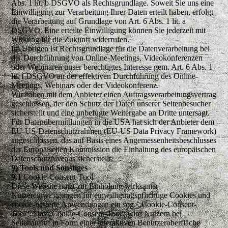
Abs. 1 lit. b DSGVO als Rechtsgrundlage. Soweit Sie uns eine
Einwilligung zur Verarbeitung Ihrer Daten erteilt haben, erfolgt
die Verarbeitung auf Grundlage von Art. 6 Abs. 1 lit. a
DSGVO. Eine erteilte Einwilligung können Sie jederzeit mit
Wirkung für die Zukunft widerrufen.
Im Übrigen ist Rechtsgrundlage für die Datenverarbeitung bei
der Durchführung von Online-Meetings, Videokonferenzen
oder Webinaren unser berechtigtes Interesse gem. Art. 6 Abs. 1
lit. f DSGVO an der effektiven Durchführung des Online-
Meetings, Webinars oder der Videokonferenz.
Wir haben mit dem Anbieter einen Auftragsverarbeitungsvertrag
geschlossen, der den Schutz der Daten unserer Seitenbesucher
sicherstellt und eine unbefugte Weitergabe an Dritte untersagt.
Für Datenübermittlungen in die USA hat sich der Anbieter dem
EU-US-Datenschutzrahmen (EU-US Data Privacy Framework)
angeschlossen, das auf Basis eines Angemessenheitsbeschlusses
der Europäischen Kommission die Einhaltung des europäischen
Datenschutzniveaus sicherstellt.
9) Tools und Sonstiges
9.1
Cookie-Consent-Tool
Diese Website nutzt zur Einholung wirksamer
Nutzereinwilligungen für einwilligungspflichtige Cookies und
cookie-basierte Anwendungen ein sog. „Cookie-Consent-
Tool“. Das „Cookie-Consent-Tool“ wird Nutzern bei
Seitenaufruf in Form einer interaktiven Benutzeroberfläche