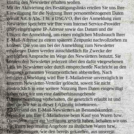
künftig den Newsletter erhalten wollen.
Mit der Aktivierung des Bestätigungslinks erteilen Sie uns Ihre
Einwilligung für die Nutzung Ihrer personenbezogenen Daten
gemäß Art. 6 Abs. 1 lit. a DSGVO. Bei der Anmeldung zum
Newsletter speichern wir Ihre vom Internet Service-Provider
(ISP) eingetragene IP-Adresse sowie das Datum und die
Uhrzeit der Anmeldung, um einen möglichen Missbrauch Ihrer
E-Mail- Adresse zu einem späteren Zeitpunkt nachvollziehen zu
können. Die von uns bei der Anmeldung zum Newsletter
erhobenen Daten werden ausschließlich für Zwecke der
werblichen Ansprache im Wege des Newsletters benutzt. Sie
können den Newsletter jederzeit über den dafür vorgesehenen
Link im Newsletter oder durch entsprechende Nachricht an den
eingangs genannten Verantwortlichen abbestellen. Nach
erfolgter Abmeldung wird Ihre E-Mailadresse unverzüglich in
unserem Newsletter-Verteiler gelöscht, soweit Sie nicht
ausdrücklich in eine weitere Nutzung Ihrer Daten eingewilligt
haben oder wir uns eine darüberhinausgehende
Datenverwendung vorbehalten, die gesetzlich erlaubt ist und
über die wir Sie in dieser Erklärung informieren.
7.2
Versand des E-Mail-Newsletters an Bestandskunden
Wenn Sie uns Ihre E-Mailadresse beim Kauf von Waren bzw.
Dienstleistungen zur Verfügung gestellt haben, behalten wir uns
vor, Ihnen regelmäßig Angebote zu ähnlichen Waren bzw.
Dienstleistungen, wie den bereits gekauften, aus unserem