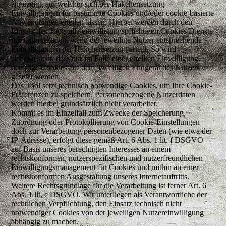
angezeigt, auf welcher sich per Häkchensetzung
Einwilligungen für bestimmte Cookies und/oder cookie-basierte
Anwendungen erteilen lassen. Hierbei werden durch den
Einsatz des Tools alle einwilligungspflichtigen Cookies/Dienste
nur dann geladen, wenn der jeweilige Nutzer entsprechende
Einwilligungen per Häkchensetzung erteilt. So wird
sichergestellt, dass nur im Falle einer erteilten Einwilligung
derartige Cookies auf dem jeweiligen Endgerät des Nutzers
gesetzt werden.
Das Tool setzt technisch notwendige Cookies, um Ihre Cookie-
Präferenzen zu speichern. Personenbezogene Nutzerdaten
werden hierbei grundsätzlich nicht verarbeitet.
Kommt es im Einzelfall zum Zwecke der Speicherung,
Zuordnung oder Protokollierung von Cookie-Einstellungen
doch zur Verarbeitung personenbezogener Daten (wie etwa der
IP-Adresse), erfolgt diese gemäß Art. 6 Abs. 1 lit. f DSGVO
auf Basis unseres berechtigten Interesses an einem
rechtskonformen, nutzerspezifischen und nutzerfreundlichen
Einwilligungsmanagement für Cookies und mithin an einer
rechtskonformen Ausgestaltung unseres Internetauftritts.
Weitere Rechtsgrundlage für die Verarbeitung ist ferner Art. 6
Abs. 1 lit. c DSGVO. Wir unterliegen als Verantwortliche der
rechtlichen Verpflichtung, den Einsatz technisch nicht
notwendiger Cookies von der jeweiligen Nutzereinwilligung
abhängig zu machen.