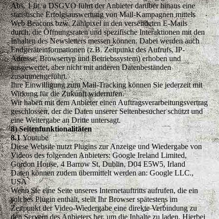
Abs. 1 lit. a DSGVO führt der Anbieter darüber hinaus eine
statistische Erfolgsauswertung von Mail-Kampagnen mittels
Web Beacons bzw. Zählpixel in den versendeten E-Mails
durch, die Öffnungsraten und spezifische Interaktionen mit den
Inhalten des Newsletters messen können. Dabei werden auch
Endgeräteinformationen (z.B. Zeitpunkt des Aufrufs, IP-
Adresse, Browsertyp und Betriebssystem) erhoben und
ausgewertet, aber nicht mit anderen Datenbeständen
zusammengeführt.
Ihre Einwilligung zum Mail-Tracking können Sie jederzeit mit
Wirkung für die Zukunft widerrufen.
Wir haben mit dem Anbieter einen Auftragsverarbeitungsvertrag
geschlossen, der die Daten unserer Seitenbesucher schützt und
eine Weitergabe an Dritte untersagt.
8) Seitenfunktionalitäten
8.1
Youtube
Diese Website nutzt Plugins zur Anzeige und Wiedergabe von
Videos des folgenden Anbieters: Google Ireland Limited,
Gordon House, 4 Barrow St, Dublin, D04 E5W5, Irland
Daten können zudem übermittelt werden an: Google LLC.,
USA
Wenn Sie eine Seite unseres Internetauftritts aufrufen, die ein
solches Plugin enthält, stellt Ihr Browser spätestens im
Zeitpunkt der Video-Wiedergabe eine direkte Verbindung zu
den Servern des Anbieters her, um die Inhalte zu laden. Hierbei