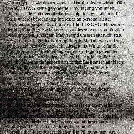
Sortiment per E-Mail zuzusenden. Hierfür müssen wir gemäß §
7 Abs. 3 UWG keine gesonderte Einwilligung von Ihnen
einholen. Die Datenverarbeitung erfolgt insoweit allein auf
Basis unseres berechtigten Interesses an personalisierter
Direktwerbung gemäß Art. 6 Abs. 1 lit. f DSGVO. Haben Sie
der Nutzung Ihrer E-Mailadresse zu diesem Zweck anfänglich
widersprochen, findet ein Mailversand unsererseits nicht statt.
Sie sind berechtigt, der Nutzung Ihrer E-Mailadresse zu dem
vorbezeichneten Werbezweck jederzeit mit Wirkung für die
Zukunft durch eine Mitteilung an den zu Beginn genannten
Verantwortlichen zu widersprechen. Hierfür fallen für Sie
lediglich Übermittlungskosten nach den Basistarifen an. Nach
Eingang Ihres Widerspruchs wird die Nutzung Ihrer E-
Mailadresse zu Werbezwecken unverzüglich eingestellt.
7.3
CleverReach
Der Versand unserer E-Mail-Newsletter und sonstiger
werblicher E-Mail-Kommunikation erfolgt über diesen
Anbieter: CleverReach GmbH & Co. KG, Mühlenstr. 43,
26180 Rastede, Deutschland
Auf Basis unseres berechtigten Interesses an einem effektiven
und nutzerfreundlichen E-Mail-Marketing geben wir Ihre bei
der Anmeldung bereitgestellten Daten gem. Art. 6 Abs. 1 lit. f
DSGVO an diesen Anbieter weiter, damit dieser den
Mailversand in unserem Auftrag übernimmt.
Vorbehaltlich Ihrer ausdrücklichen Einwilligung gem. Art. 6