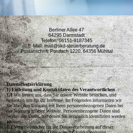
Berliner Allee 47
64295 Darmstadt
Telefon: 06151-9187345
E-Mail: mail@skd-steuerberatung.de
Postanschrift: Postfach 1220, 64356 Mühltal
Datenschutzerklärung
1) Einleitung und Kontaktdaten des Verantwortlichen
1.1
Wir freuen uns, dass Sie unsere Website besuchen, und
bedanken uns für Ihr Interesse. Im Folgenden informieren wir
Sie über den Umgang mit Ihren personenbezogenen Daten bei
der Nutzung unserer Website. Personenbezogene Daten sind
hierbei alle Daten, mit denen Sie persönlich identifiziert werden
können.
1.2
Verantwortlicher für die Datenverarbeitung auf dieser
Website im Sinne der Datenschutz-Grundverordnung