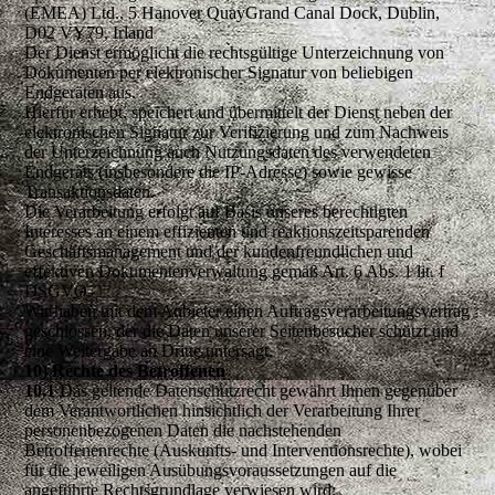
(EMEA) Ltd., 5 Hanover QuayGrand Canal Dock, Dublin,
D02 VY79, Irland
Der Dienst ermöglicht die rechtsgültige Unterzeichnung von
Dokumenten per elektronischer Signatur von beliebigen
Endgeräten aus.
Hierfür erhebt, speichert und übermittelt der Dienst neben der
elektronischen Signatur zur Verifizierung und zum Nachweis
der Unterzeichnung auch Nutzungsdaten des verwendeten
Endgeräts (insbesondere die IP-Adresse) sowie gewisse
Transaktionsdaten.
Die Verarbeitung erfolgt auf Basis unseres berechtigten
Interesses an einem effizienten und reaktionszeitsparenden
Geschäftsmanagement und der kundenfreundlichen und
effektiven Dokumentenverwaltung gemäß Art. 6 Abs. 1 lit. f
DSGVO.
Wir haben mit dem Anbieter einen Auftragsverarbeitungsvertrag
geschlossen, der die Daten unserer Seitenbesucher schützt und
eine Weitergabe an Dritte untersagt.
10) Rechte des Betroffenen
10.1
Das geltende Datenschutzrecht gewährt Ihnen gegenüber
dem Verantwortlichen hinsichtlich der Verarbeitung Ihrer
personenbezogenen Daten die nachstehenden
Betroffenenrechte (Auskunfts- und Interventionsrechte), wobei
für die jeweiligen Ausübungsvoraussetzungen auf die
angeführte Rechtsgrundlage verwiesen wird: