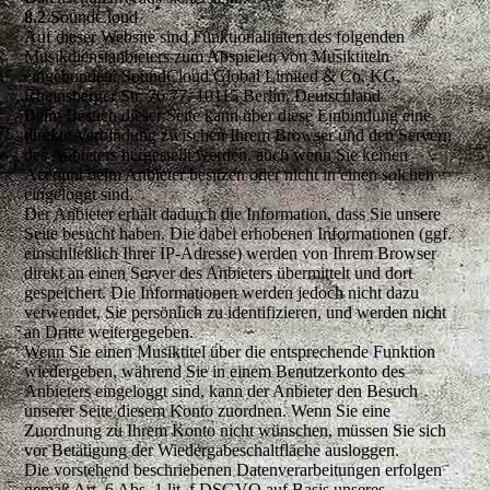
8.2
SoundCloud
Auf dieser Website sind Funktionalitäten des folgenden
Musikdienstanbieters zum Abspielen von Musiktiteln
eingebunden: SoundCloud Global Limited & Co. KG,
Rheinsberger Str. 76/77, 10115 Berlín, Deutschland
Beim Besuch dieser Seite kann über diese Einbindung eine
direkte Verbindung zwischen Ihrem Browser und den Servern
des Anbieters hergestellt werden, auch wenn Sie keinen
Account beim Anbieter besitzen oder nicht in einen solchen
eingeloggt sind.
Der Anbieter erhält dadurch die Information, dass Sie unsere
Seite besucht haben. Die dabei erhobenen Informationen (ggf.
einschließlich Ihrer IP-Adresse) werden von Ihrem Browser
direkt an einen Server des Anbieters übermittelt und dort
gespeichert. Die Informationen werden jedoch nicht dazu
verwendet, Sie persönlich zu identifizieren, und werden nicht
an Dritte weitergegeben.
Wenn Sie einen Musiktitel über die entsprechende Funktion
wiedergeben, während Sie in einem Benutzerkonto des
Anbieters eingeloggt sind, kann der Anbieter den Besuch
unserer Seite diesem Konto zuordnen. Wenn Sie eine
Zuordnung zu Ihrem Konto nicht wünschen, müssen Sie sich
vor Betätigung der Wiedergabeschaltfläche ausloggen.
Die vorstehend beschriebenen Datenverarbeitungen erfolgen
gemäß Art. 6 Abs. 1 lit. f DSGVO auf Basis unseres