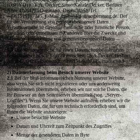
(DSGVO) ist S.A. Decker, SteuerKanzleiDecker, Berliner
Allee 47, 64295 Darmstadt, Deutschland, Tel.:
+4961519187345, E-Mail: mail@skd-steuerberatung.de. Der
für die Verarbeitung von personenbezogenen Daten
Verantwortliche ist diejenige natürliche oder juristische Person,
die allein oder gemeinsam mit anderen über die Zwecke und
Mittel der Verarbeitung von personenbezogenen Daten
entscheidet.
1.3
Der Verantwortliche hat einen Datenschutzbeauftragten
bestellt, dieser ist wie folgt zu erreichen: "S.A.Decker, Berliner
Allee 47, 64295 Darmstadt, +496151-9187345, mail(at)skd-
steuerberatung.de"
2) Datenerfassung beim Besuch unserer Website
2.1
Bei der bloß informatorischen Nutzung unserer Website,
also wenn Sie sich nicht registrieren oder uns anderweitig
Informationen übermitteln, erheben wir nur solche Daten, die
Ihr Browser an den Seitenserver übermittelt (sog. „Server-
Logfiles“). Wenn Sie unsere Website aufrufen, erheben wir die
folgenden Daten, die für uns technisch erforderlich sind, um
Ihnen die Website anzuzeigen:
Unsere besuchte Website
Datum und Uhrzeit zum Zeitpunkt des Zugriffes
Menge der gesendeten Daten in Byte