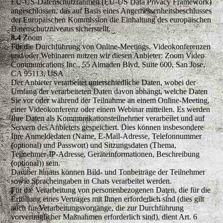
EU-US-Datenschutzrahmen (EU-US Data Privacy Framework)
angeschlossen, das auf Basis eines Angemessenheitsbeschlusses
der Europäischen Kommission die Einhaltung des europäischen
Datenschutzniveaus sicherstellt.
8.4
Zoom
Für die Durchführung von Online-Meetings, Videokonferenzen
und/oder Webinaren nutzen wir diesen Anbieter: Zoom Video
Communications Inc., 55 Almaden Blvd, Suite 600, San Jose,
CA 95113, USA
Der Anbieter verarbeitet unterschiedliche Daten, wobei der
Umfang der verarbeiteten Daten davon abhängt, welche Daten
Sie vor oder während der Teilnahme an einem Online-Meeting,
einer Videokonferenz oder einem Webinar mitteilen. Es werden
Ihre Daten als Kommunikationsteilnehmer verarbeitet und auf
Servern des Anbieters gespeichert. Dies können insbesondere
Ihre Anmeldedaten (Name, E-Mail-Adresse, Telefonnummer
(optional) und Passwort) und Sitzungsdaten (Thema,
Teilnehmer-IP-Adresse, Geräteinformationen, Beschreibung
(optional)) sein.
Darüber hinaus können Bild- und Tonbeiträge der Teilnehmer
sowie Spracheingaben in Chats verarbeitet werden.
Für die Verarbeitung von personenbezogenen Daten, die für die
Erfüllung eines Vertrages mit Ihnen erforderlich sind (dies gilt
auch für Verarbeitungsvorgänge, die zur Durchführung
vorvertraglicher Maßnahmen erforderlich sind), dient Art. 6