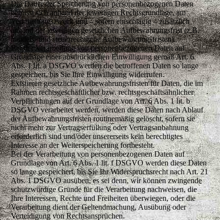
Die Dauer der Speicherung von personenbezogenen Daten
bemisst sich anhand der jeweiligen Rechtsgrundlage, am
Verarbeitungszweck und – sofern einschlägig – zusätzlich
anhand der jeweiligen gesetzlichen Aufbewahrungsfrist (z.B.
handels- und steuerrechtliche Aufbewahrungsfristen).
Bei der Verarbeitung von personenbezogenen Daten auf
Grundlage einer ausdrücklichen Einwilligung gemäß Art. 6
Abs. 1 lit. a DSGVO werden die betroffenen Daten so lange
gespeichert, bis Sie Ihre Einwilligung widerrufen.
Existieren gesetzliche Aufbewahrungsfristen für Daten, die im
Rahmen rechtsgeschäftlicher bzw. rechtsgeschäftsähnlicher
Verpflichtungen auf der Grundlage von Art. 6 Abs. 1 lit. b
DSGVO verarbeitet werden, werden diese Daten nach Ablauf
der Aufbewahrungsfristen routinemäßig gelöscht, sofern sie
nicht mehr zur Vertragserfüllung oder Vertragsanbahnung
erforderlich sind und/oder unsererseits kein berechtigtes
Interesse an der Weiterspeicherung fortbesteht.
Bei der Verarbeitung von personenbezogenen Daten auf
Grundlage von Art. 6 Abs. 1 lit. f DSGVO werden diese Daten
so lange gespeichert, bis Sie Ihr Widerspruchsrecht nach Art. 21
Abs. 1 DSGVO ausüben, es sei denn, wir können zwingende
schutzwürdige Gründe für die Verarbeitung nachweisen, die
Ihre Interessen, Rechte und Freiheiten überwiegen, oder die
Verarbeitung dient der Geltendmachung, Ausübung oder
Verteidigung von Rechtsansprüchen.