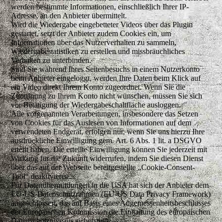
werden bestimmte Informationen, einschließlich Ihrer IP-
Adresse, an den Anbieter übermittelt.
Wird die Wiedergabe eingebetteter Videos über das Plugin
gestartet, setzt der Anbieter zudem Cookies ein, um
Informationen über das Nutzerverhalten zu sammeln,
Wiedergabestatistiken zu erstellen und missbräuchliches
Verhalten zu unterbinden.
Sind Sie während Ihres Seitenbesuchs in einem Nutzerkonto
beim Anbieter eingeloggt, werden Ihre Daten beim Klick auf
ein Video direkt Ihrem Konto zugeordnet. Wenn Sie die
Zuordnung zu Ihrem Konto nicht wünschen, müssen Sie sich
vor Betätigung der Wiedergabeschaltfläche ausloggen.
Alle vorgenannten Verarbeitungen, insbesondere das Setzen
von Cookies für das Auslesen von Informationen auf dem
verwendeten Endgerät, erfolgen nur, wenn Sie uns hierzu Ihre
ausdrückliche Einwilligung gem. Art. 6 Abs. 1 lit. a DSGVO
erteilt haben. Die erteilte Einwilligung können Sie jederzeit mit
Wirkung für die Zukunft widerrufen, indem Sie diesen Dienst
über das auf der Webseite bereitgestellte „Cookie-Consent-
Tool“ deaktivieren.
Für Datenübermittlungen in die USA hat sich der Anbieter dem
EU-US-Datenschutzrahmen (EU-US Data Privacy Framework)
angeschlossen, das auf Basis eines Angemessenheitsbeschlusses
der Europäischen Kommission die Einhaltung des europäischen
Datenschutzniveaus sicherstellt.