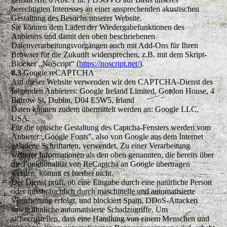
berechtigten Interesses an einer ansprechenden akustischen
Gestaltung des Besuchs unserer Website.
Sie können dem Laden der Wiedergabefunktionen des
Anbieters und damit den oben beschriebenen
Datenverarbeitungsvorgängen auch mit Add-Ons für Ihren
Browser für die Zukunft widersprechen, z.B. mit dem Skript-
Blocker „NoScript“ (
https://noscript.net
/
).
8.3
Google reCAPTCHA
Auf dieser Website verwenden wir den CAPTCHA-Dienst des
folgenden Anbieters: Google Ireland Limited, Gordon House, 4
Barrow St, Dublin, D04 E5W5, Irland
Daten können zudem übermittelt werden an: Google LLC,
USA.
Für die optische Gestaltung des Captcha-Fensters werden vom
Anbieter „Google Fonts", also von Google aus dem Internet
geladene Schriftarten, verwendet. Zu einer Verarbeitung
weiterer Informationen als den oben genannten, die bereits über
die Funktionalität von ReCaptcha an Google übertragen
werden, kommt es hierbei nicht.
Der Dienst prüft, ob eine Eingabe durch eine natürliche Person
oder missbräuchlich durch maschinelle und automatisierte
Verarbeitung erfolgt, und blockiert Spam, DDoS-Attacken
sowie ähnliche automatisierte Schadzugriffe. Um
sicherzustellen, dass eine Handlung von einem Menschen und