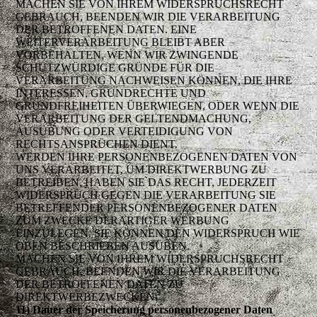
MACHEN SIE VON IHREM WIDERSPRUCHSRECHT
GEBRAUCH, BEENDEN WIR DIE VERARBEITUNG
DER BETROFFENEN DATEN. EINE
WEITERVERARBEITUNG BLEIBT ABER
VORBEHALTEN, WENN WIR ZWINGENDE
SCHUTZWÜRDIGE GRÜNDE FÜR DIE
VERARBEITUNG NACHWEISEN KÖNNEN, DIE IHRE
INTERESSEN, GRUNDRECHTE UND
GRUNDFREIHEITEN ÜBERWIEGEN, ODER WENN DIE
VERARBEITUNG DER GELTENDMACHUNG,
AUSÜBUNG ODER VERTEIDIGUNG VON
RECHTSANSPRÜCHEN DIENT.
WERDEN IHRE PERSONENBEZOGENEN DATEN VON
UNS VERARBEITET, UM DIREKTWERBUNG ZU
BETREIBEN, HABEN SIE DAS RECHT, JEDERZEIT
WIDERSPRUCH GEGEN DIE VERARBEITUNG SIE
BETREFFENDER PERSONENBEZOGENER DATEN
ZUM ZWECKE DERARTIGER WERBUNG
EINZULEGEN. SIE KÖNNEN DEN WIDERSPRUCH WIE
OBEN BESCHRIEBEN AUSÜBEN.
MACHEN SIE VON IHREM WIDERSPRUCHSRECHT
GEBRAUCH, BEENDEN WIR DIE VERARBEITUNG
DER BETROFFENEN DATEN ZU
DIREKTWERBEZWECKEN.
11) Dauer der Speicherung personenbezogener Daten