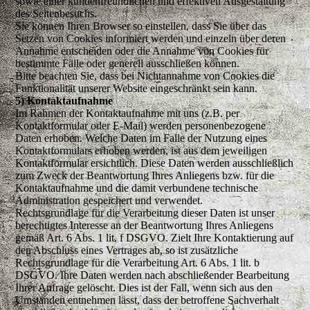
sowie einer kundenfreundlichen und effektiven Ausgestaltung
des Seitenbesuchs.
Sie können Ihren Browser so einstellen, dass Sie über das
Setzen von Cookies informiert werden und einzeln über deren
Annahme entscheiden oder die Annahme von Cookies für
bestimmte Fälle oder generell ausschließen können.
Bitte beachten Sie, dass bei Nichtannahme von Cookies die
Funktionalität unserer Website eingeschränkt sein kann.
5) Kontaktaufnahme
Im Rahmen der Kontaktaufnahme mit uns (z.B. per
Kontaktformular oder E-Mail) werden personenbezogene
Daten erhoben. Welche Daten im Falle der Nutzung eines
Kontaktformulars erhoben werden, ist aus dem jeweiligen
Kontaktformular ersichtlich. Diese Daten werden ausschließlich
zum Zweck der Beantwortung Ihres Anliegens bzw. für die
Kontaktaufnahme und die damit verbundene technische
Administration gespeichert und verwendet.
Rechtsgrundlage für die Verarbeitung dieser Daten ist unser
berechtigtes Interesse an der Beantwortung Ihres Anliegens
gemäß Art. 6 Abs. 1 lit. f DSGVO. Zielt Ihre Kontaktierung auf
den Abschluss eines Vertrages ab, so ist zusätzliche
Rechtsgrundlage für die Verarbeitung Art. 6 Abs. 1 lit. b
DSGVO. Ihre Daten werden nach abschließender Bearbeitung
Ihrer Anfrage gelöscht. Dies ist der Fall, wenn sich aus den
Umständen entnehmen lässt, dass der betroffene Sachverhalt