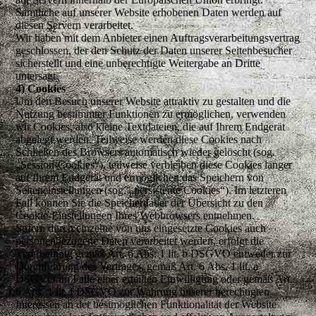
Sämtliche auf unserer Website erhobenen Daten werden auf
diesen Servern verarbeitet.
Wir haben mit dem Anbieter einen Auftragsverarbeitungsvertrag
geschlossen, der den Schutz der Daten unserer Seitenbesucher
sicherstellt und eine unberechtigte Weitergabe an Dritte
untersagt.
4) Cookies
Um den Besuch unserer Website attraktiv zu gestalten und die
Nutzung bestimmter Funktionen zu ermöglichen, verwenden
wir Cookies, also kleine Textdateien, die auf Ihrem Endgerät
abgelegt werden. Teilweise werden diese Cookies nach
Schließen des Browsers automatisch wieder gelöscht (sog.
„Session-Cookies“), teilweise verbleiben diese Cookies länger
auf Ihrem Endgerät und ermöglichen das Speichern von
Seiteneinstellungen (sog. „persistente Cookies“). Im letzteren
Fall können Sie die Speicherdauer der Übersicht zu den
Cookie-Einstellungen Ihres Webbrowsers entnehmen.
Sofern durch einzelne von uns eingesetzte Cookies auch
personenbezogene Daten verarbeitet werden, erfolgt die
Verarbeitung gemäß Art. 6 Abs. 1 lit. b DSGVO entweder zur
Durchführung des Vertrages, gemäß Art. 6 Abs. 1 lit. a
DSGVO im Falle einer erteilten Einwilligung oder gemäß Art.
6 Abs. 1 lit. f DSGVO zur Wahrung unserer berechtigten
Interessen an der bestmöglichen Funktionalität der Website