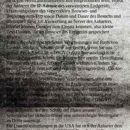
nicht von einem automatisierten Bot vorgenommen wird, erhebt
der Anbieter die IP-Adresse des verwendeten Endgeräts,
Erkennungsdaten des verwendeten Browser- und
Betriebssystem-Typ sowie Datum und Dauer des Besuchs und
übermittelt diese zur Auswertung an Server des Anbieters.
Hierbei können Cookies zum Einsatz kommen, also kleine
Text-Dateien, die im Browser des Endgeräts gespeichert
werden.
Sofern die oben beschriebenen Verarbeitungen auf Basis von
Cookies erfolgen, werden diese nur gesetzt, wenn Sie uns
gemäß Art. 6 Abs. 1 lit. a DSGVO dazu Ihre ausdrückliche
Einwilligung erteilt haben. Sie können Ihre erteilte Einwilligung
jederzeit mit Wirkung für die Zukunft widerrufen, indem Sie
diesen Dienst in dem auf der Webseite bereitgestellten „Cookie-
Consent-Tool“ deaktivieren.
Werden die oben beschriebenen Verarbeitungen ohne den
Einsatz von Cookies vollzogen, ist Rechtsgrundlage ist unser
berechtigtes Interesse an der Feststellung der individuellen
Eigenverantwortung im Internet und der Vermeidung von
Missbrauch und Spam gemäß Art. 6 Abs. 1 lit. f DSGVO.
Wir haben mit dem Anbieter einen Auftragsverarbeitungsvertrag
abgeschlossen, der den Schutz der Daten unserer
Seitenbesucher sicherstellt und eine unberechtigte Weitergabe
an Dritte untersagt.
Für Datenübermittlungen in die USA hat sich der Anbieter dem