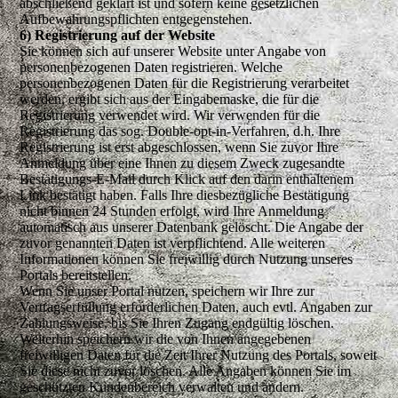
abschließend geklärt ist und sofern keine gesetzlichen
Aufbewahrungspflichten entgegenstehen.
6) Registrierung auf der Website
Sie können sich auf unserer Website unter Angabe von
personenbezogenen Daten registrieren. Welche
personenbezogenen Daten für die Registrierung verarbeitet
werden, ergibt sich aus der Eingabemaske, die für die
Registrierung verwendet wird. Wir verwenden für die
Registrierung das sog. Double-opt-in-Verfahren, d.h. Ihre
Registrierung ist erst abgeschlossen, wenn Sie zuvor Ihre
Anmeldung über eine Ihnen zu diesem Zweck zugesandte
Bestätigungs-E-Mail durch Klick auf den darin enthaltenem
Link bestätigt haben. Falls Ihre diesbezügliche Bestätigung
nicht binnen 24 Stunden erfolgt, wird Ihre Anmeldung
automatisch aus unserer Datenbank gelöscht. Die Angabe der
zuvor genannten Daten ist verpflichtend. Alle weiteren
Informationen können Sie freiwillig durch Nutzung unseres
Portals bereitstellen.
Wenn Sie unser Portal nutzen, speichern wir Ihre zur
Vertragserfüllung erforderlichen Daten, auch evtl. Angaben zur
Zahlungsweise, bis Sie Ihren Zugang endgültig löschen.
Weiterhin speichern wir die von Ihnen angegebenen
freiwilligen Daten für die Zeit Ihrer Nutzung des Portals, soweit
Sie diese nicht zuvor löschen. Alle Angaben können Sie im
geschützten Kundenbereich verwalten und ändern.